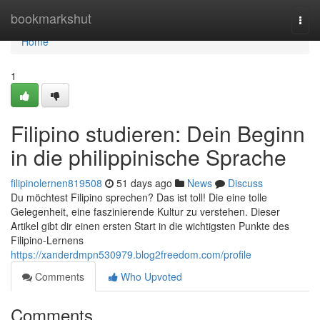
Home
bookmarkshut
Togg
navi
Home
1
Filipino studieren: Dein Beginn
in die philippinische Sprache
filipinolernen819508
51 days ago
News
Discuss
Du möchtest Filipino sprechen? Das ist toll! Die eine tolle
Gelegenheit, eine faszinierende Kultur zu verstehen. Dieser
Artikel gibt dir einen ersten Start in die wichtigsten Punkte des
Filipino-Lernens
https://xanderdmpn530979.blog2freedom.com/profile
Comments
Who Upvoted
Comments