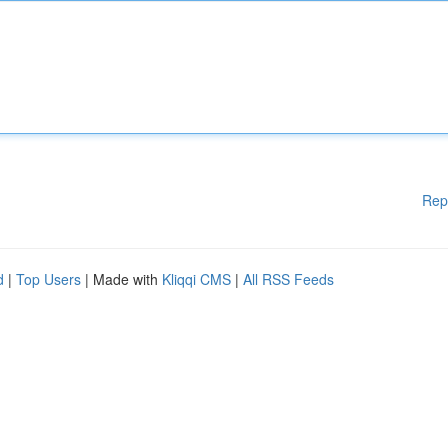
Rep
d
|
Top Users
| Made with
Kliqqi CMS
|
All RSS Feeds