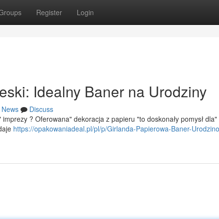
Groups
Register
Login
eski: Idealny Baner na Urodziny
News
Discuss
a" imprezy ? Oferowana" dekoracja z papieru "to doskonały pomysł dla"
odaje
https://opakowaniadeal.pl/pl/p/Girlanda-Papierowa-Baner-Urodzin