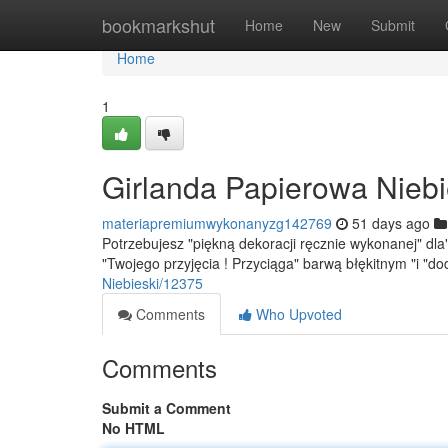
Home
bookmarkshut
Home
New
Submit
Home
1
Girlanda Papierowa Niebi
materiapremiumwykonanyzg142769
51 days ago
Potrzebujesz "piękną dekoracji ręcznie wykonanej" dl
"Twojego przyjęcia ! Przyciąga" barwą błękitnym "i "d
Niebieski/12375
Comments
Who Upvoted
Comments
Submit a Comment
No HTML