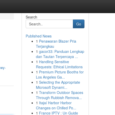
Search
Go
Published News
1
Penawaran Blazer Pria
Terjangkau
1
gacor33: Panduan Lengkap
dan Tautan Terpercaya ...
1
Handling Sensitive
Requests: Ethical Limitations
owy-
1
Premium Picture Booths for
Los Angeles Ga...
1
Selecting the Appropriate
Microsoft Dynami...
1
Transform Outdoor Spaces
Through Rubbish Remova...
1
Itajaí Harbor Harbor
Changes on Chilled Po...
1
France IPTV : Un Guide