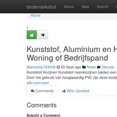
Home
bookmarkshut
Home
New
Submit
Home
1
Kunststof, Aluminium en
Woning of Bedrijfspand
lilianesmp743008
50 days ago
News
Discuss
Kunststof Kozijnen Kunststof raamkozijnen bieden ee
Door het gebruik van hoogwaardig PVC zijn deze koz
wiki.com/user
Comments
Who Upvoted
Comments
Submit a Comment