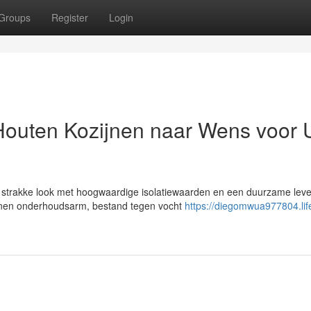
Groups
Register
Login
 Houten Kozijnen naar Wens voor
n strakke look met hoogwaardige isolatiewaarden en een duurzame lev
ijnen onderhoudsarm, bestand tegen vocht
https://diegomwua977804.lif