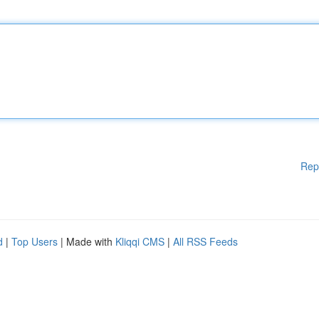
Rep
d
|
Top Users
| Made with
Kliqqi CMS
|
All RSS Feeds