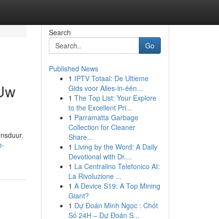
Search
Go
Published News
1
IPTV Totaal: De Ultieme
 Uw
Gids voor Alles-in-één...
1
The Top List: Your Explore
to the Excellent Pri...
1
Parramatta Garbage
Collection for Cleaner
ensduur.
Share...
e-
1
Living by the Word: A Daily
Devotional with Dr....
1
La Centralino Telefonico AI:
La Rivoluzione ...
1
A Device S19: A Top Mining
Giant?
1
Dự Đoán Minh Ngọc : Chốt
Số 24H – Dự Đoán S...