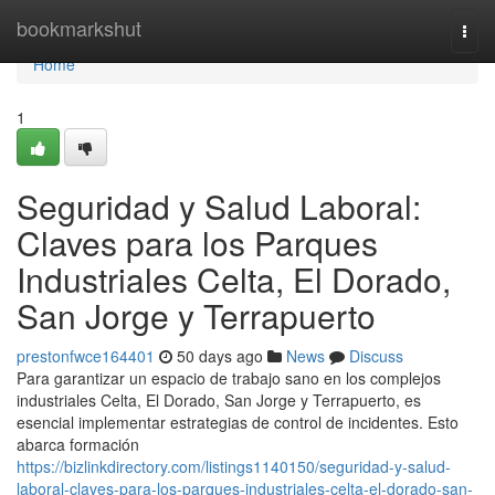
Home
bookmarkshut
Togg
navi
Home
1
Seguridad y Salud Laboral:
Claves para los Parques
Industriales Celta, El Dorado,
San Jorge y Terrapuerto
prestonfwce164401
50 days ago
News
Discuss
Para garantizar un espacio de trabajo sano en los complejos
industriales Celta, El Dorado, San Jorge y Terrapuerto, es
esencial implementar estrategias de control de incidentes. Esto
abarca formación
https://bizlinkdirectory.com/listings1140150/seguridad-y-salud-
laboral-claves-para-los-parques-industriales-celta-el-dorado-san-