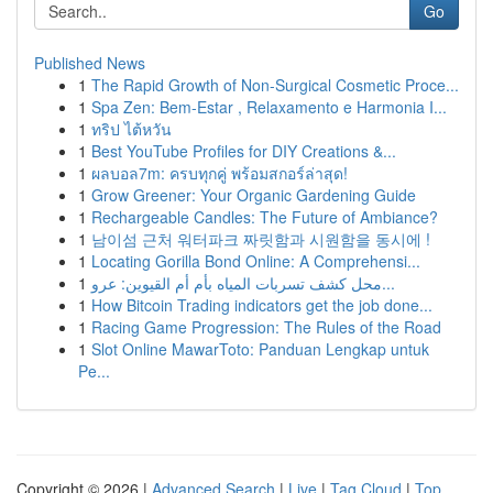
Go
Published News
1
The Rapid Growth of Non-Surgical Cosmetic Proce...
1
Spa Zen: Bem-Estar , Relaxamento e Harmonia I...
1
ทริป ไต้หวัน
1
Best YouTube Profiles for DIY Creations &...
1
ผลบอล7m: ครบทุกคู่ พร้อมสกอร์ล่าสุด!
1
Grow Greener: Your Organic Gardening Guide
1
Rechargeable Candles: The Future of Ambiance?
1
남이섬 근처 워터파크 짜릿함과 시원함을 동시에 !
1
Locating Gorilla Bond Online: A Comprehensi...
1
محل كشف تسربات المياه بأم أم القيوين: عرو...
1
How Bitcoin Trading indicators get the job done...
1
Racing Game Progression: The Rules of the Road
1
Slot Online MawarToto: Panduan Lengkap untuk
Pe...
Copyright © 2026 |
Advanced Search
|
Live
|
Tag Cloud
|
Top