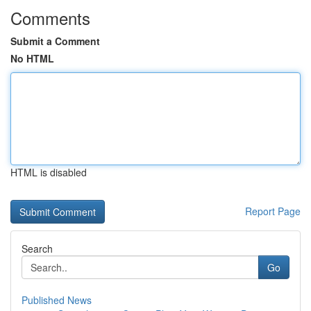
Comments
Submit a Comment
No HTML
HTML is disabled
Report Page
Search
Go
Published News