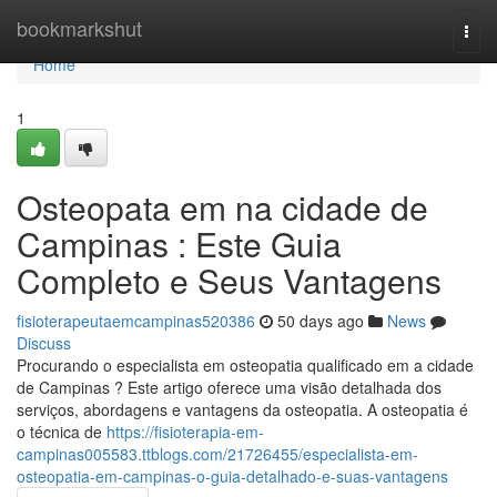
Home
bookmarkshut
Togg
navi
Home
1
Osteopata em na cidade de
Campinas : Este Guia
Completo e Seus Vantagens
fisioterapeutaemcampinas520386
50 days ago
News
Discuss
Procurando o especialista em osteopatia qualificado em a cidade
de Campinas ? Este artigo oferece uma visão detalhada dos
serviços, abordagens e vantagens da osteopatia. A osteopatia é
o técnica de
https://fisioterapia-em-
campinas005583.ttblogs.com/21726455/especialista-em-
osteopatia-em-campinas-o-guia-detalhado-e-suas-vantagens