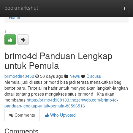
Home
bookmarkshut
Togg
navi
Home
1
brimo4d Panduan Lengkap
untuk Pemula
brimo4d840452
50 days ago
News
Discuss
Memulai judi di situs brimo4d bisa jadi terasa menakutkan bagi
bettor baru. Tutorial ini hadir untuk menyediakan langkah-langkah
detail tentang proses mengakses situs brimo4d . Kita akan
membahas
https://brimo4d908133.thezenweb.com/brimo4d-
panduan-lengkap-untuk-pemula-80596516
Comments
Who Upvoted
Comments