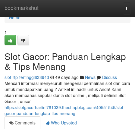
Home
bookmarkshut
Togg
navi
Home
1
Slot Gacor: Panduan Lengkap
& Tips Menang
slot-rtp-tertinggi633943
49 days ago
News
Discuss
Mencari informasi menyeluruh mengenai permainan slot dan cara
untuk mendapatkan uang ? Artikel ini hadir untuk Anda! Kami
akan membahas seputar dunia slot online , meliputi definisi Slot
Gacor , unsur
https://slotgacorhariini761039.thechapblog.com/40551545/slot-
gacor-panduan-lengkap-tips-menang
Comments
Who Upvoted