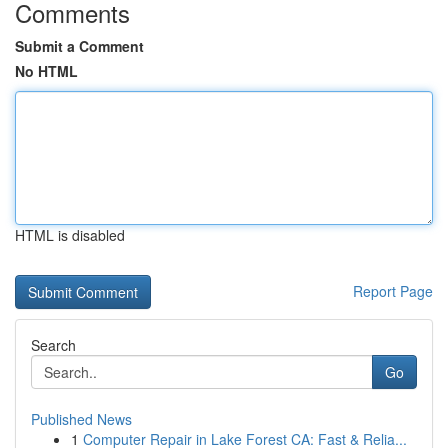
Comments
Submit a Comment
No HTML
HTML is disabled
Report Page
Search
Go
Published News
1
Computer Repair in Lake Forest CA: Fast & Relia...