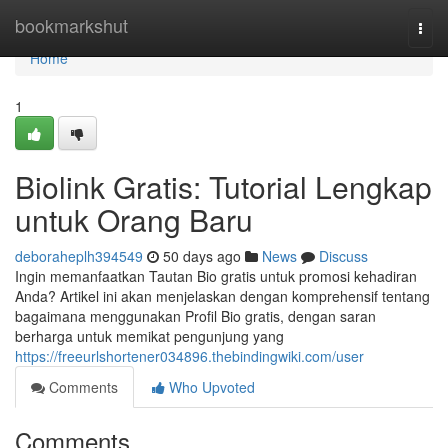
Home
bookmarkshut
Togg
navi
Home
1
Biolink Gratis: Tutorial Lengkap
untuk Orang Baru
deboraheplh394549
50 days ago
News
Discuss
Ingin memanfaatkan Tautan Bio gratis untuk promosi kehadiran
Anda? Artikel ini akan menjelaskan dengan komprehensif tentang
bagaimana menggunakan Profil Bio gratis, dengan saran
berharga untuk memikat pengunjung yang
https://freeurlshortener034896.thebindingwiki.com/user
Comments
Who Upvoted
Comments