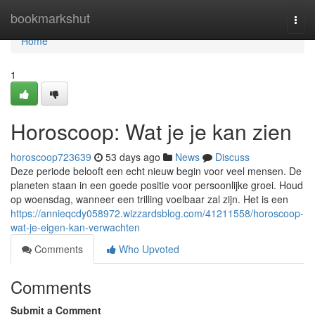
Home
bookmarkshut
Togg
navi
Home
1
Horoscoop: Wat je je kan zien
horoscoop723639
53 days ago
News
Discuss
Deze periode belooft een echt nieuw begin voor veel mensen. De
planeten staan in een goede positie voor persoonlijke groei. Houd
op woensdag, wanneer een trilling voelbaar zal zijn. Het is een
https://annieqcdy058972.wizzardsblog.com/41211558/horoscoop-
wat-je-eigen-kan-verwachten
Comments
Who Upvoted
Comments
Submit a Comment