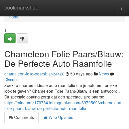
Home
bookmarkshut
Togg
navi
Home
1
Chameleon Folie Paars/Blauw:
De Perfecte Auto Raamfolie
chameleon-folie-paarsbla434428
50 days ago
News
Discuss
Zoekt u naar een ideale auto raamfolie om je auto een unieke
look te geven? Chameleon Folie Paars/Blauw is een antwoord .
Dit speciale coating zorgt dat een spectaculaire paarse
https://minaemiz179734.idblogmaker.com/39705606/chameleon-
folie-paars-blauw-de-perfecte-auto-raamfolie
Comments
Who Upvoted