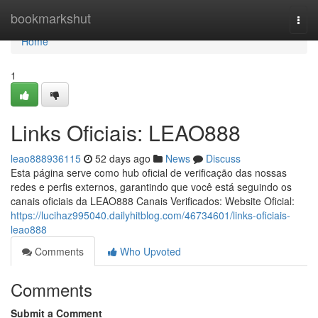
Home
bookmarkshut
Togg
navi
Home
1
Links Oficiais: LEAO888
leao888936115
52 days ago
News
Discuss
Esta página serve como hub oficial de verificação das nossas
redes e perfis externos, garantindo que você está seguindo os
canais oficiais da LEAO888 Canais Verificados: Website Oficial:
https://lucihaz995040.dailyhitblog.com/46734601/links-oficiais-
leao888
Comments
Who Upvoted
Comments
Submit a Comment