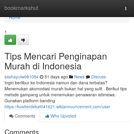
Home
bookmarkshut
Togg
navi
Home
1
Tips Mencari Penginapan
Murah di Indonesia
sashayuiw081084
51 days ago
News
Discuss
Ingin berlibur ke Indonesia namun dan dana terbatas?
Menemukan akomodasi murah bukan hal yang sulit . Berikut tips
metode gampang untuk menemukan penawaran istimewa.
Gunakan platform banding
https://kostterdekat041621.wikiannouncement.com/user
Comments
Who Upvoted
Comments