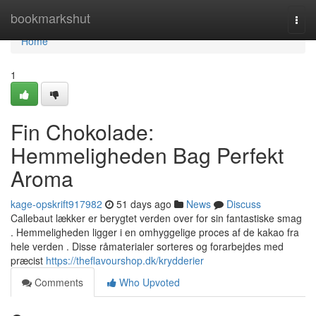
Home
bookmarkshut
Togg
navi
Home
1
Fin Chokolade:
Hemmeligheden Bag Perfekt
Aroma
kage-opskrift917982
51 days ago
News
Discuss
Callebaut lækker er berygtet verden over for sin fantastiske smag
. Hemmeligheden ligger i en omhyggelige proces af de kakao fra
hele verden . Disse råmaterialer sorteres og forarbejdes med
præcist
https://theflavourshop.dk/krydderier
Comments
Who Upvoted