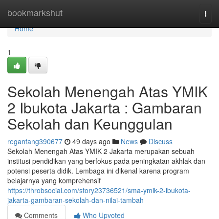
Home
bookmarkshut
Togg
navi
Home
1
Sekolah Menengah Atas YMIK
2 Ibukota Jakarta : Gambaran
Sekolah dan Keunggulan
reganfang390677
49 days ago
News
Discuss
Sekolah Menengah Atas YMIK 2 Jakarta merupakan sebuah
institusi pendidikan yang berfokus pada peningkatan akhlak dan
potensi peserta didik. Lembaga ini dikenal karena program
belajarnya yang komprehensif
https://throbsocial.com/story23736521/sma-ymik-2-ibukota-
jakarta-gambaran-sekolah-dan-nilai-tambah
Comments
Who Upvoted