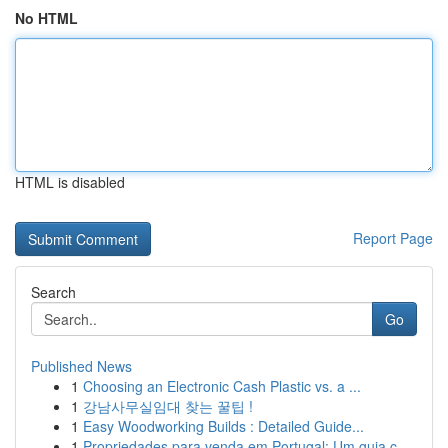
No HTML
HTML is disabled
Report Page
Search
Go
Published News
1
Choosing an Electronic Cash Plastic vs. a ...
1
강남사무실임대 찾는 꿀팁 !
1
Easy Woodworking Builds : Detailed Guide...
1
Propriedades para venda em Portugal: Um guia c...