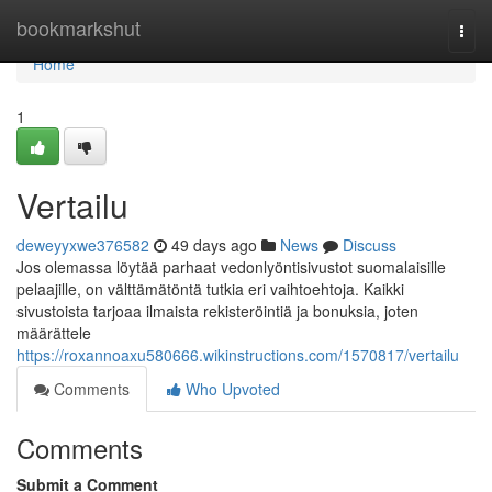
Home
bookmarkshut
Togg
navi
Home
1
Vertailu
deweyyxwe376582
49 days ago
News
Discuss
Jos olemassa löytää parhaat vedonlyöntisivustot suomalaisille
pelaajille, on välttämätöntä tutkia eri vaihtoehtoja. Kaikki
sivustoista tarjoaa ilmaista rekisteröintiä ja bonuksia, joten
määrättele
https://roxannoaxu580666.wikinstructions.com/1570817/vertailu
Comments
Who Upvoted
Comments
Submit a Comment