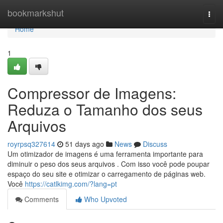
Home
bookmarkshut
Togg
navi
Home
1
Compressor de Imagens:
Reduza o Tamanho dos seus
Arquivos
royrpsq327614
51 days ago
News
Discuss
Um otimizador de imagens é uma ferramenta importante para
diminuir o peso dos seus arquivos . Com isso você pode poupar
espaço do seu site e otimizar o carregamento de páginas web.
Você
https://catlkimg.com/?lang=pt
Comments
Who Upvoted