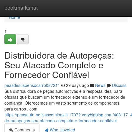
Home
bookmarkshut
Home
1
Distribuidora de Autopeças:
Seu Atacado Completo e
Fornecedor Confiável
peasdesuspensocarro027211
29 days ago
News
Discuss
Sua distribuidora de peças automotivas é a resposta ideal para
oficinas que buscam um fornecedor extenso e um fornecedor de
confiança. Oferecemos um vasto sortimento de componentes
para carros , com
https://peasautomotivascomlogsti117072.verybigblog.com/40811714/
de-autopeças-seu-atacado-completo-e-fornecedor-confiável
Comments
Who Upvoted