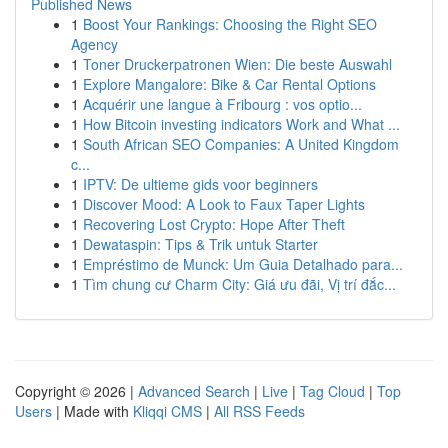
Published News
1
Boost Your Rankings: Choosing the Right SEO
Agency
1
Toner Druckerpatronen Wien: Die beste Auswahl
1
Explore Mangalore: Bike & Car Rental Options
1
Acquérir une langue à Fribourg : vos optio...
1
How Bitcoin investing indicators Work and What ...
1
South African SEO Companies: A United Kingdom
c...
1
IPTV: De ultieme gids voor beginners
1
Discover Mood: A Look to Faux Taper Lights
1
Recovering Lost Crypto: Hope After Theft
1
Dewataspin: Tips & Trik untuk Starter
1
Empréstimo de Munck: Um Guia Detalhado para...
1
Tìm chung cư Charm City: Giá ưu đãi, Vị trí đắc...
Copyright © 2026 |
Advanced Search
|
Live
|
Tag Cloud
|
Top
Users
| Made with
Kliqqi CMS
|
All RSS Feeds