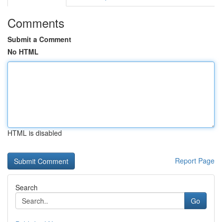
Comments
Submit a Comment
No HTML
HTML is disabled
Report Page
Search
Go