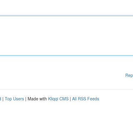
Rep
d
|
Top Users
| Made with
Kliqqi CMS
|
All RSS Feeds