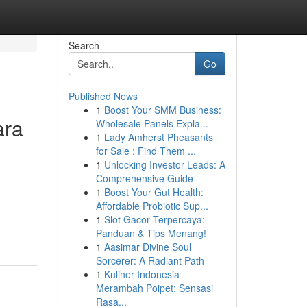
Search
Go
Published News
1
Boost Your SMM Business:
ara
Wholesale Panels Expla...
1
Lady Amherst Pheasants
for Sale : Find Them ...
1
Unlocking Investor Leads: A
Comprehensive Guide
1
Boost Your Gut Health:
Affordable Probiotic Sup...
1
Slot Gacor Terpercaya:
Panduan & Tips Menang!
1
Aasimar Divine Soul
Sorcerer: A Radiant Path
1
Kuliner Indonesia
Merambah Poipet: Sensasi
Rasa...