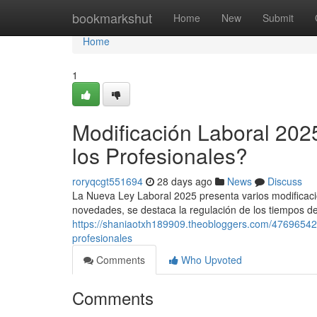
Home
bookmarkshut
Home
New
Submit
Home
1
Modificación Laboral 202
los Profesionales?
roryqcgt551694
28 days ago
News
Discuss
La Nueva Ley Laboral 2025 presenta varios modificaci
novedades, se destaca la regulación de los tiempos de 
https://shaniaotxh189909.theobloggers.com/47696542
profesionales
Comments
Who Upvoted
Comments