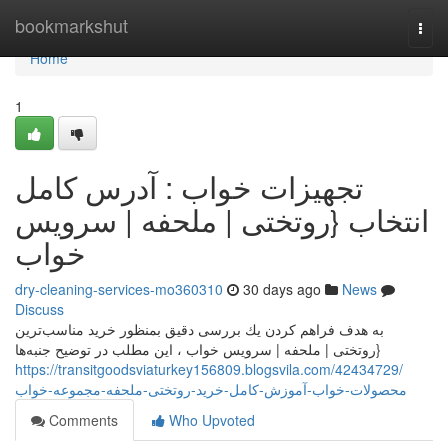
Home
bookmarkshut
Togg
navi
Home
1
تجهيزات خواب : آدرس کامل
انتخاب {روتختی | ملحفه | سرویس
خواب
dry-cleaning-services-mo360310
30 days ago
News
Discuss
به هدف فراهم کردن يك بررسی دقیق بمنظور خرید مناسب‌ترین
{روتختی | ملحفه | سرویس خواب ، این مطلب در توضيح جنبه‌ها
https://transitgoodsviaturkey156809.blogsvila.com/42434729/
محصولات-خواب-آموزش-کامل-خرید-روتختی-ملحفه-مجموعه-خواب
Comments
Who Upvoted