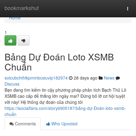
Home
bookmarkshut
Togg
navi
Home
1
Bảng Dự Đoán Loto XSMB
Chuẩn
soicubchthlkpminbcsiuvip182974
28 days ago
News
Discuss
Bạn đang tìm kiếm tin cậy phương pháp phân tích Bạch Thủ Lô
XSMB cao cấp để thắng lớn ngày mai? Đừng bỏ lỡ cơ hội tuyệt
vời này! Hệ thống dự đoán của chúng tôi
https://isocialfans.com/story6905187/bảng-dự-Đoán-loto-xsmb-
chuẩn
Comments
Who Upvoted