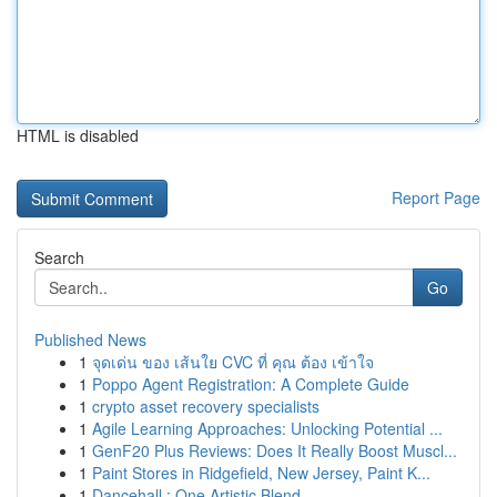
HTML is disabled
Report Page
Search
Go
Published News
1
จุดเด่น ของ เส้นใย CVC ที่ คุณ ต้อง เข้าใจ
1
Poppo Agent Registration: A Complete Guide
1
crypto asset recovery specialists
1
Agile Learning Approaches: Unlocking Potential ...
1
GenF20 Plus Reviews: Does It Really Boost Muscl...
1
Paint Stores in Ridgefield, New Jersey, Paint K...
1
Dancehall : One Artistic Blend