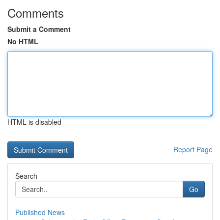
Comments
Submit a Comment
No HTML
HTML is disabled
Report Page
Search
Go
Published News